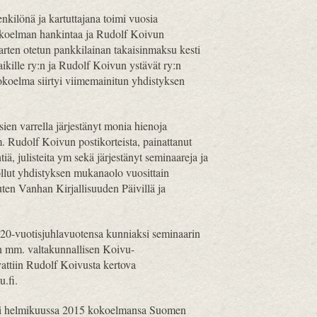
ilönä ja kartuttajana toimi vuosia
okoelman hankintaa ja Rudolf Koivun
varten otetun pankkilainan takaisinmaksu kesti
ikille ry:n ja Rudolf Koivun ystävät ry:n
koelma siirtyi viimemainitun yhdistyksen
en varrella järjestänyt monia hienoja
m. Rudolf Koivun postikorteista, painattanut
htiä, julisteita ym sekä järjestänyt seminaareja ja
ollut yhdistyksen mukanaolo vuosittain
ten Vanhan Kirjallisuuden Päivillä ja
i 20-vuotisjuhlavuotensa kunniaksi seminaarin
in mm. valtakunnallisen Koivu-
avattiin Rudolf Koivusta kertova
.fi.
tti helmikuussa 2015 kokoelmansa Suomen