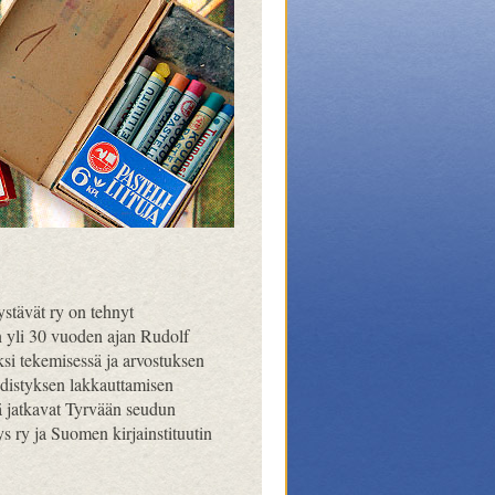
stävät ry on tehnyt
n yli 30 vuoden ajan Rudolf
si tekemisessä ja arvostuksen
hdistyksen lakkauttamisen
tä jatkavat Tyrvään seudun
s ry ja Suomen kirjainstituutin