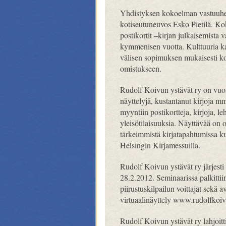
Yhdistyksen kokoelman vastuuhenk
kotiseutuneuvos Esko Pietilä. K
postikortit –kirjan julkaisemista 
kymmenisen vuotta. Kulttuuria ka
välisen sopimuksen mukaisesti ko
omistukseen.
Rudolf Koivun ystävät ry on vuosi
näyttelyjä, kustantanut kirjoja m
myyntiin postikortteja, kirjoja, le
yleisötilaisuuksia. Näyttävää on 
tärkeimmistä kirjatapahtumissa ku
Helsingin Kirjamessuilla.
Rudolf Koivun ystävät ry järjest
28.2.2012. Seminaarissa palkitti
piirustuskilpailun voittajat sekä 
virtuaalinäyttely www.rudolfkoivu
Rudolf Koivun ystävät ry lahjoi