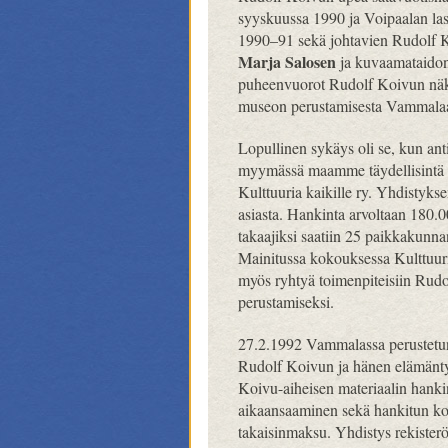
syyskuussa 1990 ja Voipaalan las
1990–91 sekä johtavien Rudolf Koi
Marja Salosen
ja kuvaamataidon
puheenvuorot Rudolf Koivun näk
museon perustamisesta Vammalaan 
Lopullinen sykäys oli se, kun ant
myymässä maamme täydellisintä 
Kulttuuria kaikille ry. Yhdistyk
asiasta. Hankinta arvoltaan 180.0
takaajiksi saatiin 25 paikkakunna
Mainitussa kokouksessa Kulttuuria
myös ryhtyä toimenpiteisiin Rudo
perustamiseksi.
27.2.1992 Vammalassa perustetun 
Rudolf Koivun ja hänen elämänty
Koivu-aiheisen materiaalin hank
aikaansaaminen sekä hankitun ko
takaisinmaksu. Yhdistys rekisterö