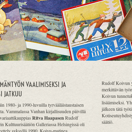
Rudolf Koivun y
MÄNTYÖN VAALIMISEKSI JA
merkittävän työ
I JATKUU
Koivun tunnetuk
lisäämiseksi. Y
n 1980- ja 1990-luvuilla tyrvääläistaustaisen
jälkeen tätä työ
ta. Vammalassa Vanhan kirjallisuuden päivillä
Kotiseutuyhdisty
Ritva Haapasen
ikvariaattikauppias
Rudolf
säätiö.
n Kulttuurisäätiön Galleriassa Helsingissä oli
yttely syksyllä 1990. Koivu-matinea