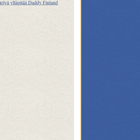
telyä ylläpitää Daddy Finland