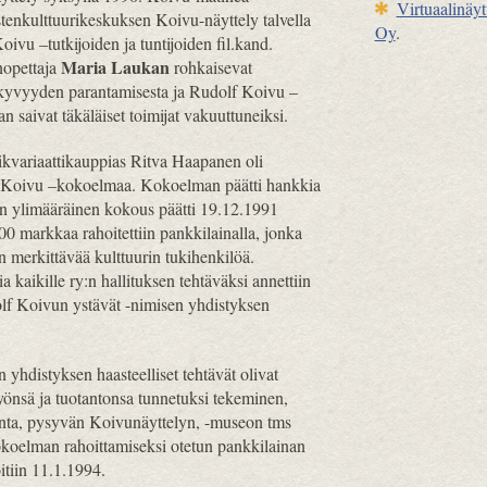
Virtuaalinäyt
tenkulttuurikeskuksen Koivu-näyttely talvella
Oy
.
vu –tutkijoiden ja tuntijoiden fil.kand.
Maria Laukan
opettaja
rohkaisevat
yvyyden parantamisesta ja Rudolf Koivu –
saivat täkäläiset toimijat vakuuttuneiksi.
ikvariaattikauppias Ritva Haapanen oli
Koivu –kokoelmaa. Kokoelman päätti hankkia
sen ylimääräinen kokous päätti 19.12.1991
00 markkaa rahoitettiin pankkilainalla, jonka
n merkittävää kulttuurin tukihenkilöä.
 kaikille ry:n hallituksen tehtäväksi annettiin
lf Koivun ystävät -nimisen yhdistyksen
yhdistyksen haasteelliset tehtävät olivat
önsä ja tuotantonsa tunnetuksi tekeminen,
inta, pysyvän Koivunäyttelyn, -museon tms
koelman rahoittamiseksi otetun pankkilainan
itiin 11.1.1994.