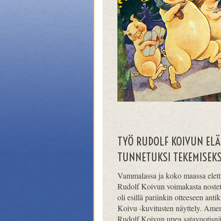
TYÖ RUDOLF KOIVUN ELÄ
TUNNETUKSI TEKEMISEKS
Vammalassa ja koko maassa elettii
Rudolf Koivun voimakasta nostet
oli esillä pariinkin otteeseen ant
Koivu -kuvitusten näyttely. Ameri
Rudolf Koivun upea satavuotisnä